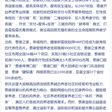
成为最大的民生，泰康致力成为国家大民生工程核心骨干企业，服
务国家战略、服务实体经济、服务民生福祉。从2007年始，泰康开
启养老事业探索，创新性地把保险支付与医养服务相结合，在传统
寿险的“支付端”和“投资端”二维结构中，加入医养康宁的“服
务端”，开创“支付+服务+投资”三端协同的“新寿险”模式，打
造最佳最优筹资模式，建设高品质无缝衔接的全生命周期医养康宁
服务体系。
当前，泰康之家、幸福有约、健康财富规划师HWP已经成为新寿险
的代表性名片。泰康管理养老金规模超10000亿元，泰康之家养老
社区布局全国36城44个项目，实现22城25社区连锁运营，泰康居
民超17000人；泰康医疗完成东西南北5大医学中心布局，泰康口腔
旗下“泰康拜博口腔”“泰康口腔”两大品牌近130家门店连锁经
营，泰康“健保通”网络医院已达3200余家，覆盖全国31个省份
300余地市。
依托运营大规模高品质连锁医养融合养老社区的经验和专业能力，
泰康探索以机构养老为核心，借助网络化的社区康养中心，赋能居
家养老，打造机构养老、社区养老和居家养老三位一体的“养联
体”，满足人们多层次的养老服务需求。同时，泰康溢彩公益基金
会聚焦普惠养老，通过溢彩千家、溢彩培训和溢彩星光等公益助老